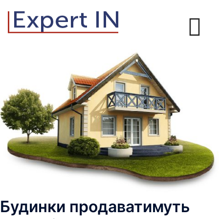
Перейти
до
вмісту
Будинки продаватимуть