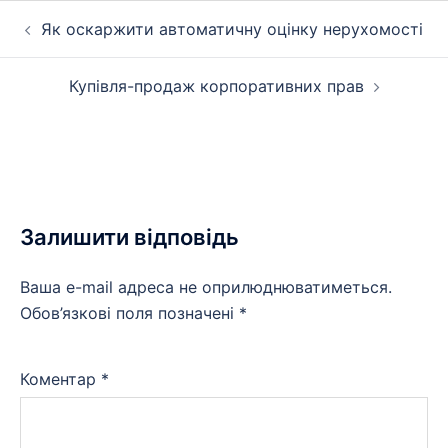
Навігація
Як оскаржити автоматичну оцінку нерухомості
записів
Купівля-продаж корпоративних прав
Залишити відповідь
Ваша e-mail адреса не оприлюднюватиметься.
Обов’язкові поля позначені
*
Коментар
*