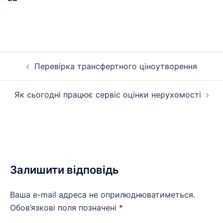
Навігація
Перевірка трансфертного ціноутворення
записів
Як сьогодні працює сервіс оцінки нерухомості
Залишити відповідь
Ваша e-mail адреса не оприлюднюватиметься.
Обов’язкові поля позначені
*