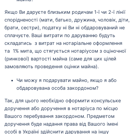
Якщо Ви даруєте близьким родичам 1-ї чи 2-ї лінії
спорідненості (мати, батько, дружина, чоловік, діти,
брати, сестри), податку ні Ви ні обдаровуваний не
сплачуєте. Ваші витрати по даруванню будуть
складатись з витрат на нотаріальне оформлення
та 1% мита, що стягується нотаріусом з оціночної
(ринкової) вартості майна (саме для цих цілей
замовляють проведення оцінки майна).
Чи можу я подарувати майно, якщо я або
обдаровувана особа закордоном?
Так, для цього необхідно оформити консульське
доручення або доручення в нотаріуса по місцю
Вашого перебування закордоном. Предметом
доручення буде надання права від Вашого імені
особі в Україні здійснити дарування на іншу