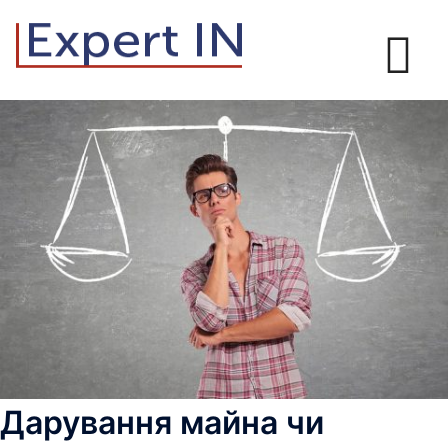
Перейти
до
вмісту
Дарування майна чи